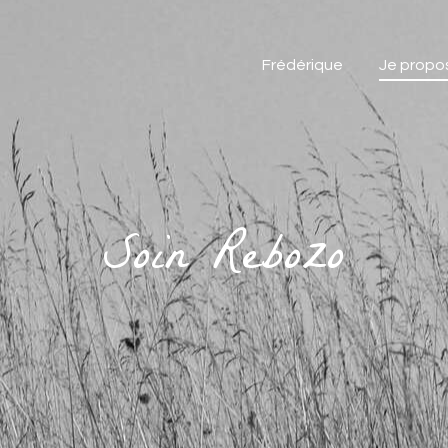
Frédérique
Je propo
Soin Rebozo