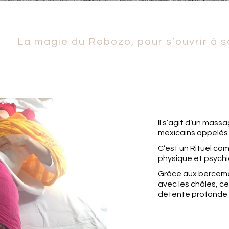
La magie du Rebozo, pour s’ouvrir à s
Il s’agit d’un mass
mexicains appelés
C’est un Rituel com
physique et psychi
Grâce aux berceme
avec les châles, ce
détente profonde 