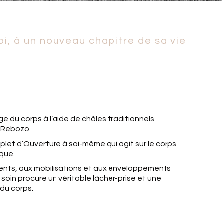
oi, à un nouveau chapitre de sa vie
age du corps à l’aide de châles traditionnels
 Rebozo.
plet d’Ouverture à soi-même qui agit sur le corps
que.
nts, aux mobilisations et aux enveloppements
 soin procure un véritable lâcher-prise et une
du corps.