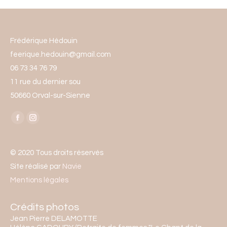
Frédérique Hédouin
feerique.hedouin@gmail.com
06 73 34 76 79
11 rue du dernier sou
50660 Orval-sur-Sienne
Trouvez nous sur :
Facebook
Instagram
page
page
opens
opens
© 2020 Tous droits réservés
in
in
Site réalisé par
Navie
new
new
Mentions légales
window
window
Crédits photos
Jean Pierre DELAMOTTE