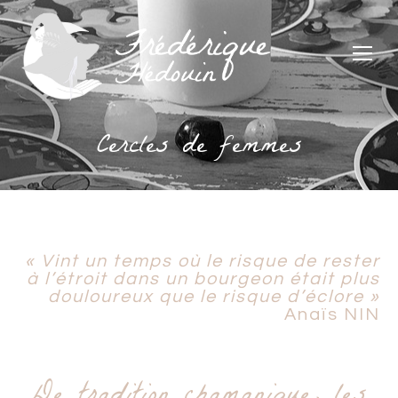
Cercles de femmes
« Vint un temps où le risque de rester
à l’étroit dans un bourgeon était plus
douloureux que le risque d’éclore »
Anaïs NIN
De tradition chamanique, les